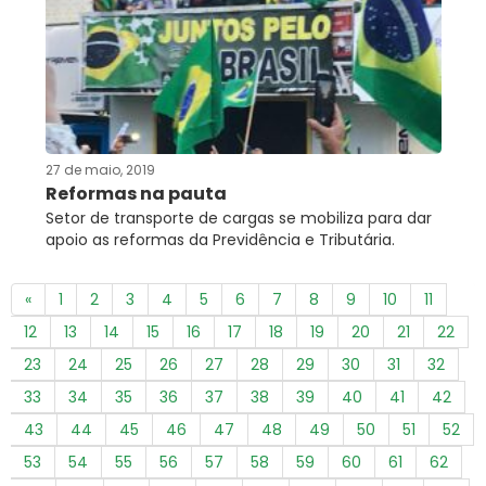
27 de maio, 2019
Reformas na pauta
Setor de transporte de cargas se mobiliza para dar
apoio as reformas da Previdência e Tributária.
«
1
2
3
4
5
6
7
8
9
10
11
12
13
14
15
16
17
18
19
20
21
22
23
24
25
26
27
28
29
30
31
32
33
34
35
36
37
38
39
40
41
42
43
44
45
46
47
48
49
50
51
52
53
54
55
56
57
58
59
60
61
62