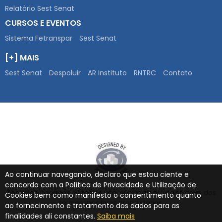
Relatório Sest Senat
CURSOS E EVENTOS
Sistema Fetranspar
Sest Senat
[+] MAIS
Sest Senat
Despoluir
AR Instituto
RNTRC
Contato
Ao continuar navegando, declaro que estou ciente e
concordo com a Política de Privacidade e Utilização de
Todas as imagens, vídeos e etc. são marcas registradas dos
Cookies bem como manifesto o consentimento quanto
seus respectivos proprietários.
ao fornecimento e tratamento dos dados para as
finalidades ali constantes.
Saiba mais