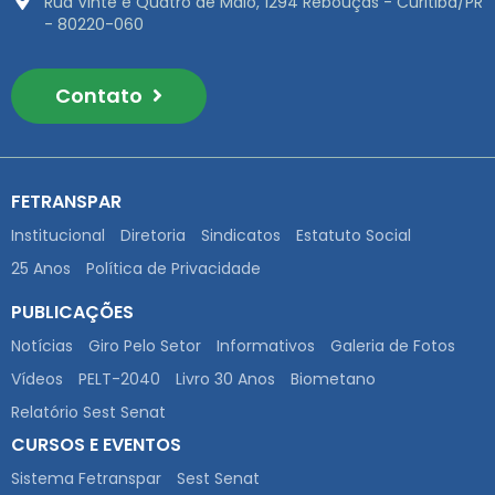
Rua Vinte e Quatro de Maio, 1294 Rebouças - Curitiba/PR
- 80220-060
Contato
FETRANSPAR
Institucional
Diretoria
Sindicatos
Estatuto Social
25 Anos
Política de Privacidade
PUBLICAÇÕES
Notícias
Giro Pelo Setor
Informativos
Galeria de Fotos
Vídeos
PELT-2040
Livro 30 Anos
Biometano
Relatório Sest Senat
CURSOS E EVENTOS
Sistema Fetranspar
Sest Senat