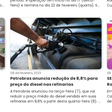
período. A operação tem início no dia 17 (sexta-
Ro
...
feira) e termina no dia 22 de fevereiro (quarta). S...
Cu
08 de fevereiro, 2023
08 
Petrobras anuncia redução de 8,8% para
SE
preço do diesel nas refinarias
Ro
A Petrobras anunciou na terça-feira (7), que vai
Em
u
reduzir o preço médio do diesel vendido em suas
Ca
refinarias em 8,8% a partir desta quarta-feira (8). ...
de