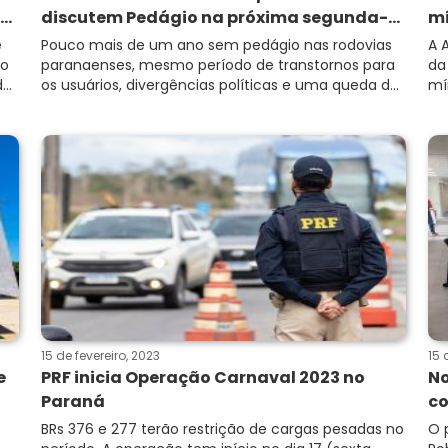
..
discutem Pedágio na próxima segunda-...
mí
e
Pouco mais de um ano sem pedágio nas rodovias
A 
do
paranaenses, mesmo período de transtornos para
da
..
os usuários, divergências políticas e uma queda d...
mí
15 de fevereiro, 2023
15 
e
PRF inicia Operação Carnaval 2023 no
No
Paraná
co
BRs 376 e 277 terão restrição de cargas pesadas no
O 