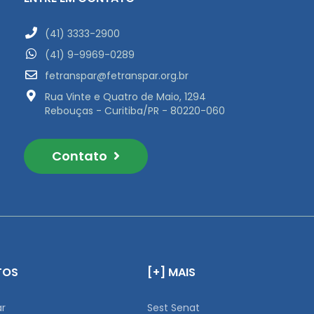
(41) 3333-2900
(41) 9-9969-0289
fetranspar@fetranspar.org.br
Rua Vinte e Quatro de Maio, 1294
Rebouças - Curitiba/PR - 80220-060
Contato
TOS
[+] MAIS
ar
Sest Senat