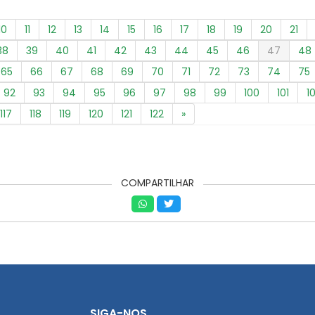
10
11
12
13
14
15
16
17
18
19
20
21
38
39
40
41
42
43
44
45
46
47
48
65
66
67
68
69
70
71
72
73
74
75
92
93
94
95
96
97
98
99
100
101
1
117
118
119
120
121
122
»
COMPARTILHAR
SIGA-NOS