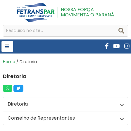
NOSSA FORÇA
MOVIMENTA O PARANÁ
HOME
Home
/ Diretoria
FETRANSPAR
Diretoria
PUBLICAÇÕES
CURSOS E EVENTOS
Diretoria
SEST SENAT
DESPOLUIR
Conselho de Representantes
Diretoria Gestão 2025/2028
AR INSTITUTO
O Conselho de Representantes, órgão soberano da