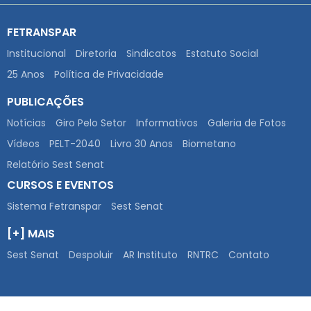
SINDIFOZ
1º Representante: Celso Antonio Gallegario
2º Representante: José Enor de Oliveira
FETRANSPAR
Institucional
Diretoria
Sindicatos
Estatuto Social
SEGUIPAR
1º Representante: Cláudio Andreatta
25 Anos
Política de Privacidade
PUBLICAÇÕES
Notícias
Giro Pelo Setor
Informativos
Galeria de Fotos
Vídeos
PELT-2040
Livro 30 Anos
Biometano
Relatório Sest Senat
CURSOS E EVENTOS
Sistema Fetranspar
Sest Senat
[+] MAIS
Sest Senat
Despoluir
AR Instituto
RNTRC
Contato