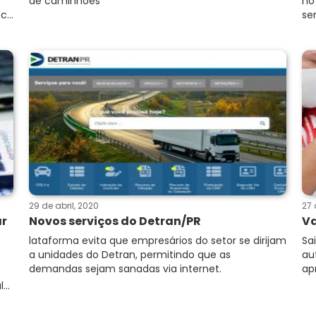
de caminhões
no
...
se
29 de abril, 2020
27 
ar
Novos serviços do Detran/PR
Va
lataforma evita que empresários do setor se dirijam
Sa
a unidades do Detran, permitindo que as
au
demandas sejam sanadas via internet.
ap
...