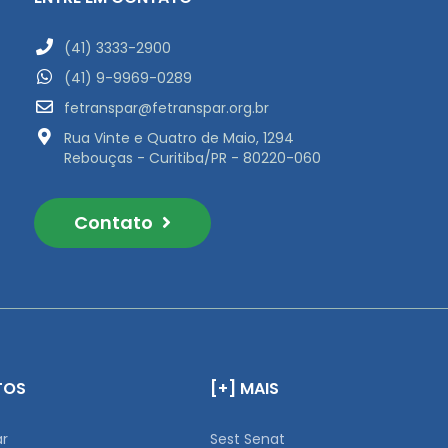
(41) 3333-2900
(41) 9-9969-0289
fetranspar@fetranspar.org.br
Rua Vinte e Quatro de Maio, 1294
Rebouças - Curitiba/PR - 80220-060
Contato
TOS
[+] MAIS
ar
Sest Senat