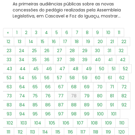
As primeiras audiências públicas sobre as novas
concessões do pedágio realizadas pela Assembleia
Legislativa, em Cascavel e Foz do Iguaçu, mostrar...
«
1
2
3
4
5
6
7
8
9
10
11
12
13
14
15
16
17
18
19
20
21
22
23
24
25
26
27
28
29
30
31
32
33
34
35
36
37
38
39
40
41
42
43
44
45
46
47
48
49
50
51
52
53
54
55
56
57
58
59
60
61
62
63
64
65
66
67
68
69
70
71
72
73
74
75
76
77
78
79
80
81
82
83
84
85
86
87
88
89
90
91
92
93
94
95
96
97
98
99
100
101
102
103
104
105
106
107
108
109
110
111
112
113
114
115
116
117
118
119
120