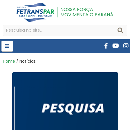
NOSSA FORÇA
MOVIMENTA O PARANÁ
HOME
Home
/ Notícias
FETRANSPAR
PUBLICAÇÕES
CURSOS E EVENTOS
SEST SENAT
DESPOLUIR
AR INSTITUTO