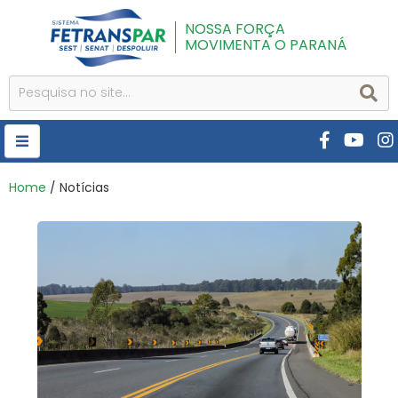
NOSSA FORÇA
MOVIMENTA O PARANÁ
HOME
Home
/ Notícias
FETRANSPAR
PUBLICAÇÕES
CURSOS E EVENTOS
SEST SENAT
DESPOLUIR
AR INSTITUTO