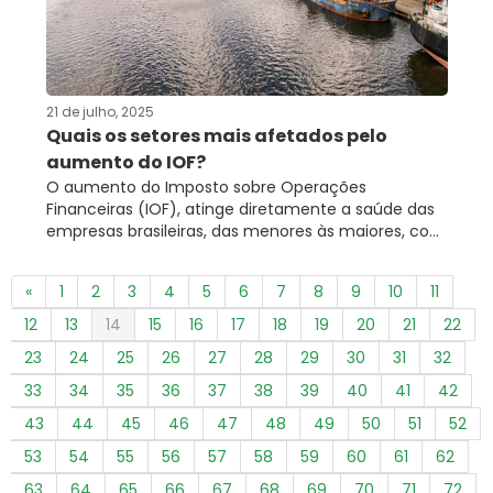
21 de julho, 2025
Quais os setores mais afetados pelo
aumento do IOF?
O aumento do Imposto sobre Operações
Financeiras (IOF), atinge diretamente a saúde das
empresas brasileiras, das menores às maiores, co...
«
1
2
3
4
5
6
7
8
9
10
11
12
13
14
15
16
17
18
19
20
21
22
23
24
25
26
27
28
29
30
31
32
33
34
35
36
37
38
39
40
41
42
43
44
45
46
47
48
49
50
51
52
53
54
55
56
57
58
59
60
61
62
63
64
65
66
67
68
69
70
71
72