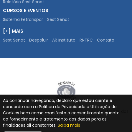
Relatório Sest Senat
CURSOS E EVENTOS
Sistema Fetranspar
Sest Senat
[+] MAIS
Sest Senat
Despoluir
AR Instituto
RNTRC
Contato
Ao continuar navegando, declaro que estou ciente e
concordo com a Política de Privacidade e Utilização de
Todas as imagens, vídeos e etc. são marcas registradas dos
Cookies bem como manifesto o consentimento quanto
seus respectivos proprietários.
ao fornecimento e tratamento dos dados para as
finalidades ali constantes.
Saiba mais