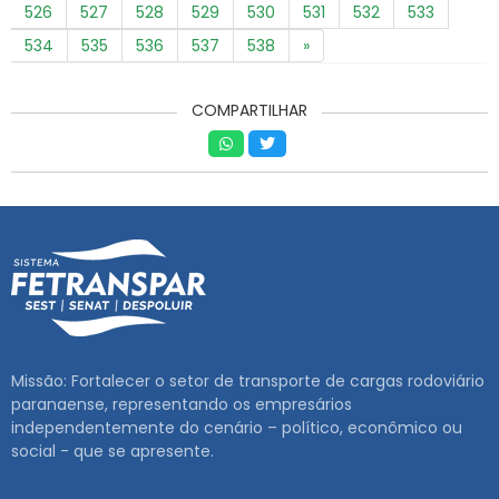
526
527
528
529
530
531
532
533
534
535
536
537
538
»
COMPARTILHAR
Missão: Fortalecer o setor de transporte de cargas rodoviário
paranaense, representando os empresários
independentemente do cenário – político, econômico ou
social - que se apresente.