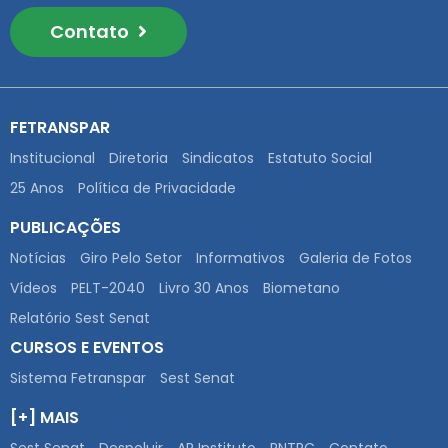
Contato
FETRANSPAR
Institucional
Diretoria
Sindicatos
Estatuto Social
25 Anos
Política de Privacidade
PUBLICAÇÕES
Notícias
Giro Pelo Setor
Informativos
Galeria de Fotos
Vídeos
PELT-2040
Livro 30 Anos
Biometano
Relatório Sest Senat
CURSOS E EVENTOS
Sistema Fetranspar
Sest Senat
[+] MAIS
Sest Senat
Despoluir
AR Instituto
RNTRC
Contato