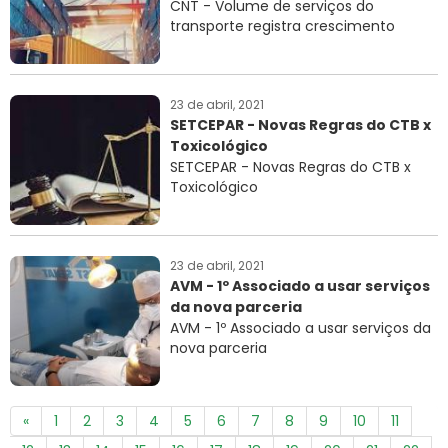
CNT - Volume de serviços do
transporte registra crescimento
23 de abril, 2021
SETCEPAR - Novas Regras do CTB x
Toxicológico
SETCEPAR - Novas Regras do CTB x
Toxicológico
23 de abril, 2021
AVM - 1º Associado a usar serviços
da nova parceria
AVM - 1º Associado a usar serviços da
nova parceria
«
1
2
3
4
5
6
7
8
9
10
11