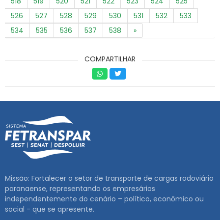
518
519
520
521
522
523
524
525
526
527
528
529
530
531
532
533
534
535
536
537
538
»
COMPARTILHAR
Missão: Fortalecer o setor de transporte de cargas rodoviário
paranaense, representando os empresários
independentemente do cenário – político, econômico ou
social - que se apresente.