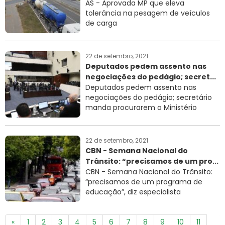
AS - Aprovada MP que eleva
tolerância na pesagem de veículos
de carga
22 de setembro, 2021
Deputados pedem assento nas
negociações do pedágio; secret...
Deputados pedem assento nas
negociações do pedágio; secretário
manda procurarem o Ministério
22 de setembro, 2021
CBN - Semana Nacional do
Trânsito: “precisamos de um pro...
CBN - Semana Nacional do Trânsito:
“precisamos de um programa de
educação”, diz especialista
«
1
2
3
4
5
6
7
8
9
10
11