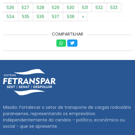
526
527
528
529
530
531
532
533
534
535
536
537
538
»
COMPARTILHAR
Missão: Fortalecer o setor de transporte de cargas rodoviário
paranaense, representando os empresários
independentemente do cenário – político, econômico ou
social - que se apresente.