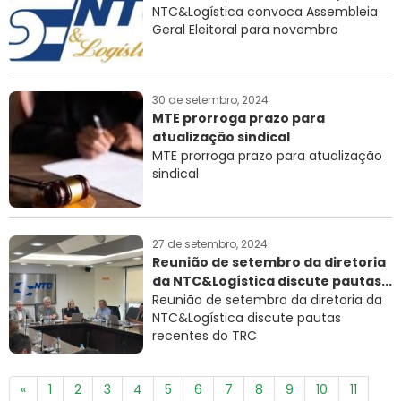
NTC&Logística convoca Assembleia
Geral Eleitoral para novembro
30 de setembro, 2024
MTE prorroga prazo para
atualização sindical
MTE prorroga prazo para atualização
sindical
27 de setembro, 2024
Reunião de setembro da diretoria
da NTC&Logística discute pautas...
Reunião de setembro da diretoria da
NTC&Logística discute pautas
recentes do TRC
«
1
2
3
4
5
6
7
8
9
10
11