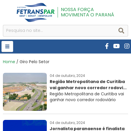
NOSSA FORÇA
MOVIMENTA O PARANÁ
HOME
Home
/ Giro Pelo Setor
FETRANSPAR
04 de outubro, 2024
Região Metropolitana de Curitiba
PUBLICAÇÕES
vai ganhar novo corredor rodovi...
CURSOS E EVENTOS
Região Metropolitana de Curitiba vai
ganhar novo corredor rodoviário
SEST SENAT
DESPOLUIR
04 de outubro, 2024
AR INSTITUTO
Jornalista paranaense é finalista