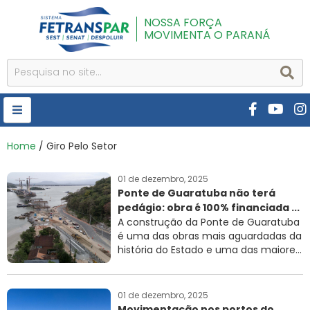
NOSSA FORÇA
MOVIMENTA O PARANÁ
HOME
Home
/ Giro Pelo Setor
FETRANSPAR
01 de dezembro, 2025
Ponte de Guaratuba não terá
PUBLICAÇÕES
pedágio: obra é 100% financiada ...
CURSOS E EVENTOS
A construção da Ponte de Guaratuba
é uma das obras mais aguardadas da
SEST SENAT
história do Estado e uma das maiore...
DESPOLUIR
01 de dezembro, 2025
AR INSTITUTO
Movimentação nos portos do