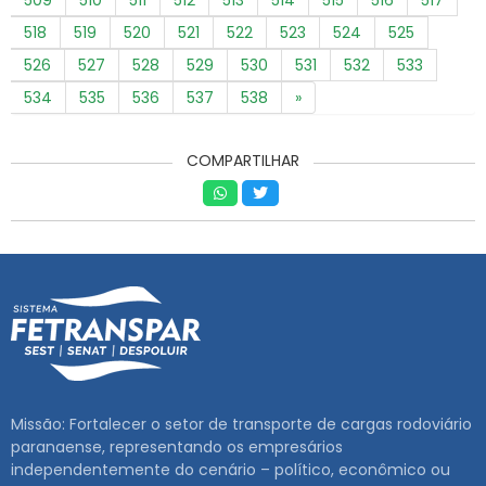
518
519
520
521
522
523
524
525
526
527
528
529
530
531
532
533
534
535
536
537
538
»
COMPARTILHAR
Missão: Fortalecer o setor de transporte de cargas rodoviário
paranaense, representando os empresários
independentemente do cenário – político, econômico ou