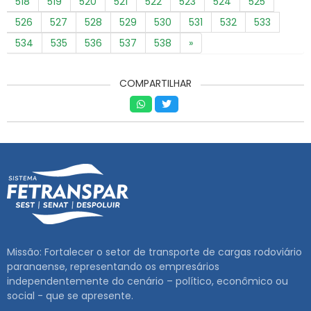
518
519
520
521
522
523
524
525
526
527
528
529
530
531
532
533
534
535
536
537
538
»
COMPARTILHAR
Missão: Fortalecer o setor de transporte de cargas rodoviário
paranaense, representando os empresários
independentemente do cenário – político, econômico ou
social - que se apresente.