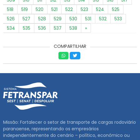
518
519
520
521
522
523
524
525
526
527
528
529
530
531
532
533
534
535
536
537
538
»
COMPARTILHAR
Missão: Fortalecer o setor de transporte de cargas rodoviário
paranaense, representando os empresários
independentemente do cenário – político, econômico ou