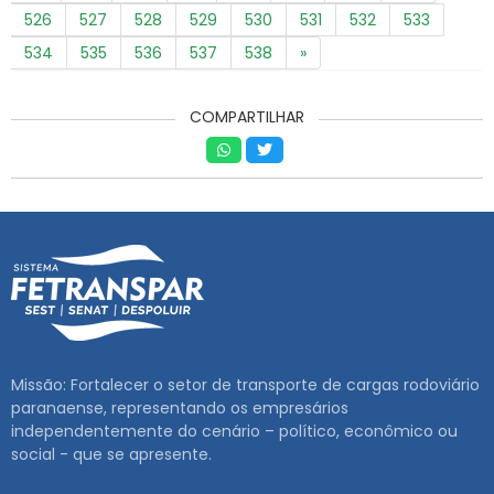
526
527
528
529
530
531
532
533
534
535
536
537
538
»
COMPARTILHAR
Missão: Fortalecer o setor de transporte de cargas rodoviário
paranaense, representando os empresários
independentemente do cenário – político, econômico ou
social - que se apresente.