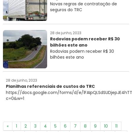
Novas regras de contratação de
seguros do TRC
28 de junho, 2023
Rodovias podem receber R$ 30
bilhões este ano
Rodovias podem receber R$ 30
bilhões este ano
28 de junho, 2023
Planilhas referenciais de custos do TRC
https://docs.google.com/forms/d/e/1FAIpQLSdSUDjepJE4
c=0&w=1
«
1
2
3
4
5
6
7
8
9
10
11