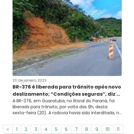
20 de janeiro, 2023
BR-376 é liberada para trânsito após novo
deslizamento; “Condições seguras”, diz ...
A BR-376, em Guaratuba, no litoral do Paraná, foi
liberada para trânsito, por volta das 9h, desta
sexta-feira (20). A rodovia havia sido interditada, n...
«
1
2
3
4
5
6
7
8
9
10
11