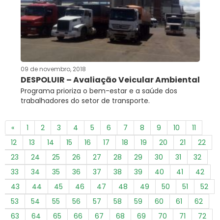
09 de novembro, 2018
DESPOLUIR – Avaliação Veicular Ambiental
Programa prioriza o bem-estar e a saúde dos
trabalhadores do setor de transporte.
«
1
2
3
4
5
6
7
8
9
10
11
12
13
14
15
16
17
18
19
20
21
22
23
24
25
26
27
28
29
30
31
32
33
34
35
36
37
38
39
40
41
42
43
44
45
46
47
48
49
50
51
52
53
54
55
56
57
58
59
60
61
62
63
64
65
66
67
68
69
70
71
72