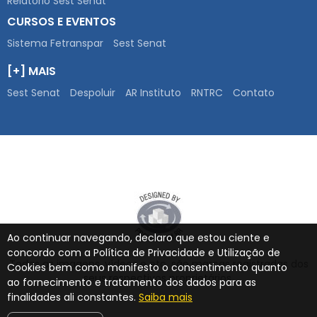
Relatório Sest Senat
CURSOS E EVENTOS
Sistema Fetranspar
Sest Senat
[+] MAIS
Sest Senat
Despoluir
AR Instituto
RNTRC
Contato
Ao continuar navegando, declaro que estou ciente e
concordo com a Política de Privacidade e Utilização de
Todas as imagens, vídeos e etc. são marcas registradas dos
Cookies bem como manifesto o consentimento quanto
seus respectivos proprietários.
ao fornecimento e tratamento dos dados para as
finalidades ali constantes.
Saiba mais