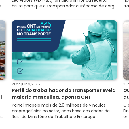
Leo Prates (PDT-BA), amplia o limite da receita
fl
...
bruta para que o transportador autônomo de carg...
tr
21 de julho, 2025
21 
Perfil do trabalhador do transporte revela
Qu
l
maioria masculina, aponta CNT
au
Painel mapeia mais de 2,8 milhões de vínculos
O 
empregatícios no setor, com base em dados da
Fi
..
Rais, do Ministério do Trabalho e Emprego
em