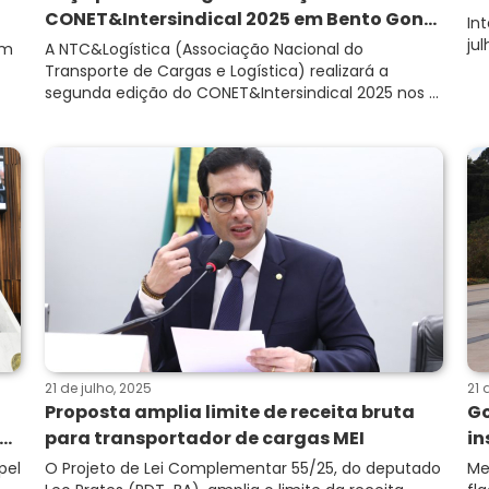
CONET&Intersindical 2025 em Bento Gon...
In
jul
em
A NTC&Logística (Associação Nacional do
Transporte de Cargas e Logística) realizará a
segunda edição do CONET&Intersindical 2025 nos ...
21 de julho, 2025
21 
Proposta amplia limite de receita bruta
Go
..
para transportador de cargas MEI
in
pel
O Projeto de Lei Complementar 55/25, do deputado
Me