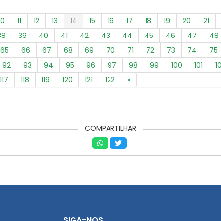
10
11
12
13
14
15
16
17
18
19
20
21
38
39
40
41
42
43
44
45
46
47
48
65
66
67
68
69
70
71
72
73
74
75
92
93
94
95
96
97
98
99
100
101
1
117
118
119
120
121
122
»
COMPARTILHAR
SIGA-NOS