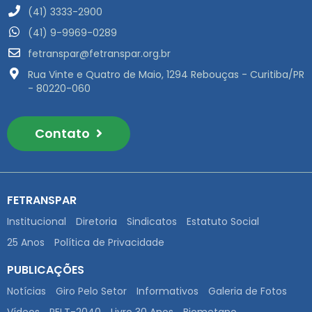
(41) 3333-2900
(41) 9-9969-0289
fetranspar@fetranspar.org.br
Rua Vinte e Quatro de Maio, 1294 Rebouças - Curitiba/PR
- 80220-060
Contato
FETRANSPAR
Institucional
Diretoria
Sindicatos
Estatuto Social
25 Anos
Política de Privacidade
PUBLICAÇÕES
Notícias
Giro Pelo Setor
Informativos
Galeria de Fotos
Vídeos
PELT-2040
Livro 30 Anos
Biometano