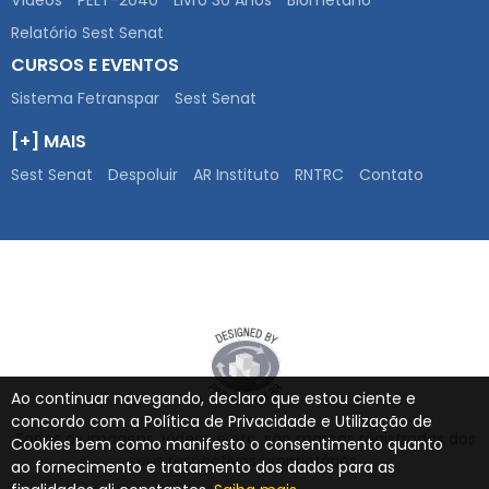
Relatório Sest Senat
CURSOS E EVENTOS
Sistema Fetranspar
Sest Senat
[+] MAIS
Sest Senat
Despoluir
AR Instituto
RNTRC
Contato
Ao continuar navegando, declaro que estou ciente e
concordo com a Política de Privacidade e Utilização de
Todas as imagens, vídeos e etc. são marcas registradas dos
Cookies bem como manifesto o consentimento quanto
seus respectivos proprietários.
ao fornecimento e tratamento dos dados para as