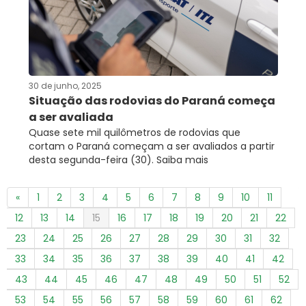
30 de junho, 2025
Situação das rodovias do Paraná começa
a ser avaliada
Quase sete mil quilômetros de rodovias que
cortam o Paraná começam a ser avaliados a partir
desta segunda-feira (30). Saiba mais
«
1
2
3
4
5
6
7
8
9
10
11
12
13
14
15
16
17
18
19
20
21
22
23
24
25
26
27
28
29
30
31
32
33
34
35
36
37
38
39
40
41
42
43
44
45
46
47
48
49
50
51
52
53
54
55
56
57
58
59
60
61
62