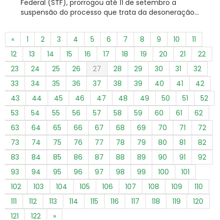
Federal (STF), prorrogou até 11 de setembro a
suspensão do processo que trata da desoneração...
«
1
2
3
4
5
6
7
8
9
10
11
12
13
14
15
16
17
18
19
20
21
22
23
24
25
26
27
28
29
30
31
32
33
34
35
36
37
38
39
40
41
42
43
44
45
46
47
48
49
50
51
52
53
54
55
56
57
58
59
60
61
62
63
64
65
66
67
68
69
70
71
72
73
74
75
76
77
78
79
80
81
82
83
84
85
86
87
88
89
90
91
92
93
94
95
96
97
98
99
100
101
102
103
104
105
106
107
108
109
110
111
112
113
114
115
116
117
118
119
120
121
122
»