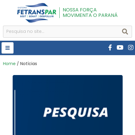
NOSSA FORÇA
MOVIMENTA O PARANÁ
HOME
Home
/ Notícias
FETRANSPAR
PUBLICAÇÕES
CURSOS E EVENTOS
SEST SENAT
DESPOLUIR
AR INSTITUTO