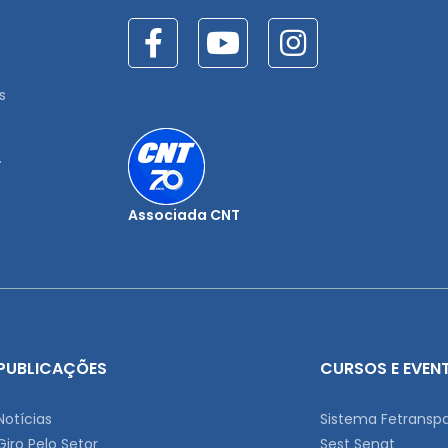
s
.
Associada CNT
PUBLICAÇÕES
CURSOS E EVEN
Notícias
Sistema Fetransp
Giro Pelo Setor
Sest Senat