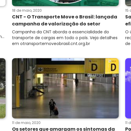
18 de maio, 2020
15 
CNT - O Transporte Move o Brasil: lançada
Sa
campanha de valorização do setor
ef
e
Campanha da CNT aborda a essencialidade do
O 
...
transporte de cargas em todo o país. Veja detalhes
re
em otransportemoveobrasil.cnt.org.br
de
11 de maio, 2020
11 
Os setores que amargam os sintomas da
Po