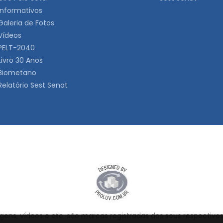
Informativos
Galeria de Fotos
Vídeos
PELT-2040
Livro 30 Anos
Biometano
Relatório Sest Senat
ens, vídeos e etc. são marcas registradas dos seus respectivos 