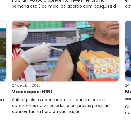
no Brasil voltou a apresentar leve melhora na
em
semana até 3 de maio, de acordo com pesquisa d...
co
27 de abril, 2020
24 
Vacinação: H1N1
Ma
co
jam
Saiba quais os documentos os caminhoneiros
autônomos ou vinculados a empresas precisam
Ci
apresentar na hora da vacinação.
de