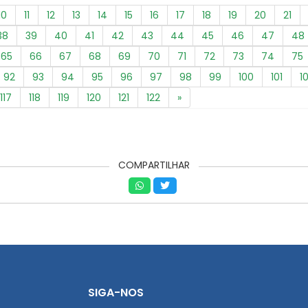
10
11
12
13
14
15
16
17
18
19
20
21
38
39
40
41
42
43
44
45
46
47
48
65
66
67
68
69
70
71
72
73
74
75
92
93
94
95
96
97
98
99
100
101
1
117
118
119
120
121
122
»
COMPARTILHAR
SIGA-NOS