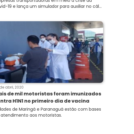
presas transportadoras em meio à crise da
vid-19 e lança um simulador para auxiliar no cál...
de abril, 2020
is de mil motoristas foram imunizados
ntra H1N1 no primeiro dia de vacina
dades de Maringá e Paranaguá estão com bases
 atendimento aos motoristas.