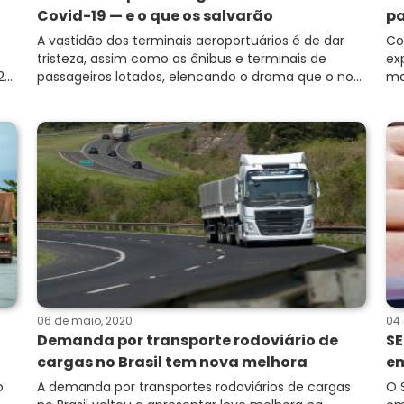
Covid-19 — e o que os salvarão
pa
A vastidão dos terminais aeroportuários é de dar
Co
tristeza, assim como os ônibus e terminais de
ex
..
passageiros lotados, elencando o drama que o no...
ma
06 de maio, 2020
04 
Demanda por transporte rodoviário de
SE
cargas no Brasil tem nova melhora
em
o
A demanda por transportes rodoviários de cargas
O 