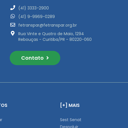
(41) 3333-2900
(41) 9-9969-0289
fetranspar@fetranspar.org.br
Rua Vinte e Quatro de Maio, 1294
Rebouças - Curitiba/PR - 80220-060
Contato
TOS
[+] MAIS
ar
Sest Senat
Despoluir