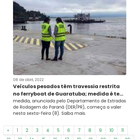
08 de abril, 2022
Veículos pesados têm travessia restrita
no ferryboat de Guaratuba; medida é te...
medida, anunciada pelo Departamento de Estradas
de Rodagem do Paraná (DER/PR), começa a valer
nesta sexta-feira (8). Saiba mais.
«
1
2
3
4
5
6
7
8
9
10
11