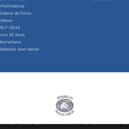
Informativos
Galeria de Fotos
Vídeos
PELT-2040
Livro 30 Anos
Biometano
Relatório Sest Senat
ens, vídeos e etc. são marcas registradas dos seus respectivos 