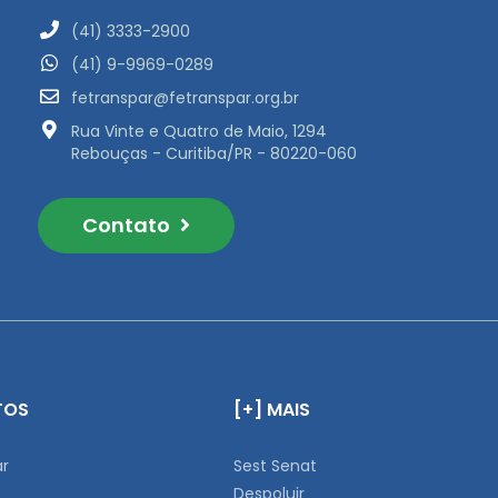
(41) 3333-2900
(41) 9-9969-0289
fetranspar@fetranspar.org.br
Rua Vinte e Quatro de Maio, 1294
Rebouças - Curitiba/PR - 80220-060
Contato
TOS
[+] MAIS
ar
Sest Senat
Despoluir