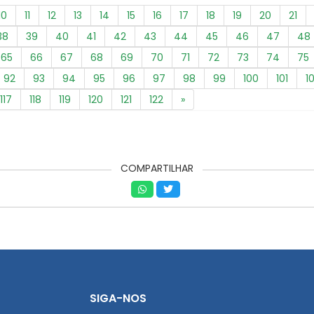
10
11
12
13
14
15
16
17
18
19
20
21
38
39
40
41
42
43
44
45
46
47
48
65
66
67
68
69
70
71
72
73
74
75
92
93
94
95
96
97
98
99
100
101
1
117
118
119
120
121
122
»
COMPARTILHAR
SIGA-NOS