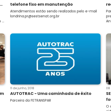
..
telefone fixo em manutenção
re
Atendimentos estão sendo realizados pelo e-mail
Pa
londrina.pr@sestsenat.org.br
pr
...
Ant
11 de junho, 2018
08 
em
AUTOTRAC - Uma caminhada de êxito
SE
fo
Parceira da FETRANSPAR
O 