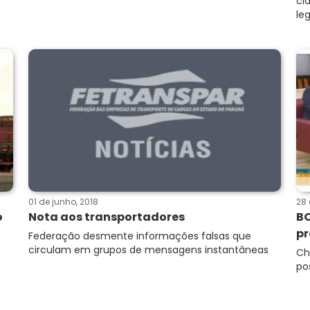
ci
le
01 de junho, 2018
28 
o
Nota aos transportadores
BO
pr
Federação desmente informações falsas que
circulam em grupos de mensagens instantâneas
Ch
po