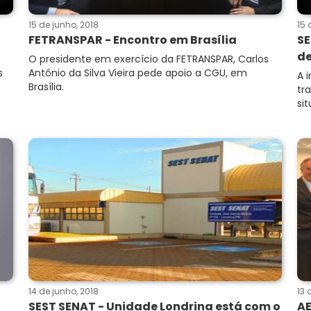
15 de junho, 2018
15 
FETRANSPAR - Encontro em Brasília
SE
de
O presidente em exercício da FETRANSPAR, Carlos
s
Antônio da Silva Vieira pede apoio a CGU, em
A 
Brasília.
tr
si
14 de junho, 2018
13 
SEST SENAT - Unidade Londrina está com o
AE