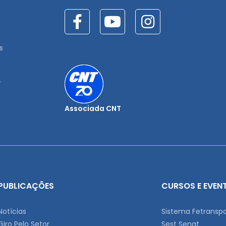
s
.
Associada CNT
PUBLICAÇÕES
CURSOS E EVEN
Notícias
Sistema Fetransp
Giro Pelo Setor
Sest Senat