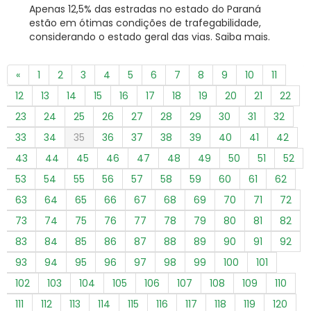
Apenas 12,5% das estradas no estado do Paraná
estão em ótimas condições de trafegabilidade,
considerando o estado geral das vias. Saiba mais.
«
1
2
3
4
5
6
7
8
9
10
11
12
13
14
15
16
17
18
19
20
21
22
23
24
25
26
27
28
29
30
31
32
33
34
35
36
37
38
39
40
41
42
43
44
45
46
47
48
49
50
51
52
53
54
55
56
57
58
59
60
61
62
63
64
65
66
67
68
69
70
71
72
73
74
75
76
77
78
79
80
81
82
83
84
85
86
87
88
89
90
91
92
93
94
95
96
97
98
99
100
101
102
103
104
105
106
107
108
109
110
111
112
113
114
115
116
117
118
119
120