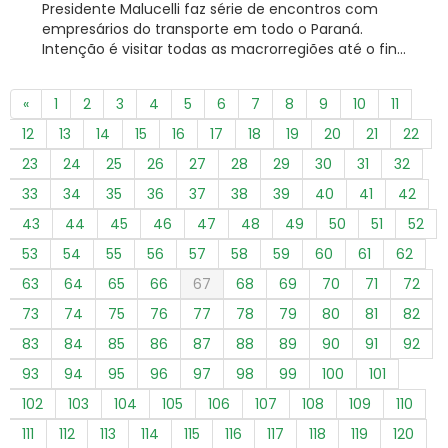
Presidente Malucelli faz série de encontros com
empresários do transporte em todo o Paraná.
Intenção é visitar todas as macrorregiões até o fin...
«
1
2
3
4
5
6
7
8
9
10
11
12
13
14
15
16
17
18
19
20
21
22
23
24
25
26
27
28
29
30
31
32
33
34
35
36
37
38
39
40
41
42
43
44
45
46
47
48
49
50
51
52
53
54
55
56
57
58
59
60
61
62
63
64
65
66
67
68
69
70
71
72
73
74
75
76
77
78
79
80
81
82
83
84
85
86
87
88
89
90
91
92
93
94
95
96
97
98
99
100
101
102
103
104
105
106
107
108
109
110
111
112
113
114
115
116
117
118
119
120