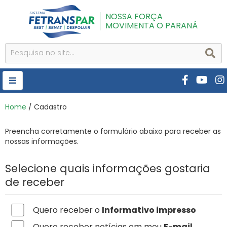
NOSSA FORÇA
MOVIMENTA O PARANÁ
HOME
Home
/ Cadastro
FETRANSPAR
Preencha corretamente o formulário abaixo para receber as
nossas informações.
PUBLICAÇÕES
CURSOS E EVENTOS
Selecione quais informações gostaria
de receber
SEST SENAT
DESPOLUIR
Quero receber o
Informativo impresso
AR INSTITUTO
Quero receber notícias em meu
E-mail