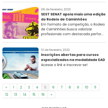
08 de fevereiro, 2023
SEST SENAT apoia mais uma edição
do Rodeio de Caminhões
Em formato de competição, o Rodeio
de Caminhões busca valorizar
profissionais com destacada perfor...
01 de fevereiro, 2023
Inscrições abertas para cursos
especializados na modalidade EAD
Acesse o link e inscreva-se!
«
1
2
3
4
5
6
7
8
9
10
11
12
13
14
15
16
»