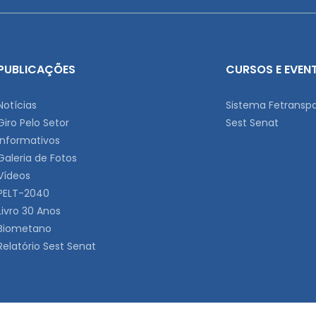
PUBLICAÇÕES
CURSOS E EVEN
Notícias
Sistema Fetransp
Giro Pelo Setor
Sest Senat
Informativos
Galeria de Fotos
Vídeos
PELT-2040
Livro 30 Anos
Biometano
Relatório Sest Senat