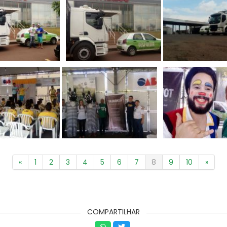
«
1
2
3
4
5
6
7
8
9
10
»
COMPARTILHAR