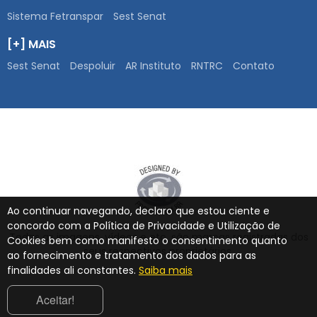
Sistema Fetranspar
Sest Senat
[+] MAIS
Sest Senat
Despoluir
AR Instituto
RNTRC
Contato
Ao continuar navegando, declaro que estou ciente e
concordo com a Política de Privacidade e Utilização de
Todas as imagens, vídeos e etc. são marcas registradas dos
Cookies bem como manifesto o consentimento quanto
seus respectivos proprietários.
ao fornecimento e tratamento dos dados para as
finalidades ali constantes.
Saiba mais
Aceitar!