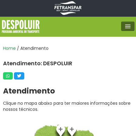
PRINCIPAL
Home
/ Atendimento
NOTÍCIAS
Atendimento: DESPOLUIR
HISTÓRICO
VÍDEOS
Atendimento
CADASTRE-SE
ATENDIMENTO
Clique no mapa abaixo para ter maiores informações sobre
nossos técnicos.
AFERIÇÕES
PRÊMIO DESPOLUIR