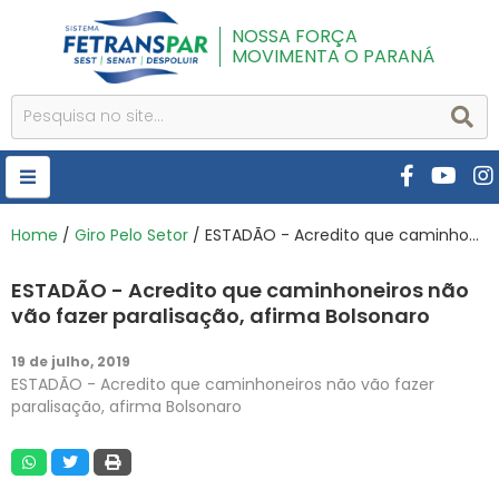
NOSSA FORÇA
MOVIMENTA O PARANÁ
HOME
Home
/
Giro Pelo Setor
/ ESTADÃO - Acredito que caminhoneiros não vão fazer paralisação, afirma Bolsonaro
FETRANSPAR
ESTADÃO - Acredito que caminhoneiros não
PUBLICAÇÕES
vão fazer paralisação, afirma Bolsonaro
CURSOS E EVENTOS
19 de julho, 2019
ESTADÃO - Acredito que caminhoneiros não vão fazer
SEST SENAT
paralisação, afirma Bolsonaro
DESPOLUIR
AR INSTITUTO