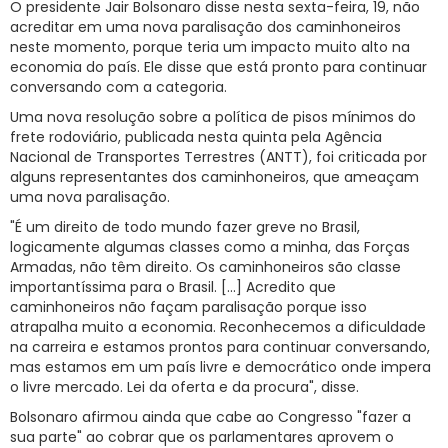
O presidente Jair Bolsonaro disse nesta sexta-feira, 19, não
acreditar em uma nova paralisação dos caminhoneiros
RNTRC
neste momento, porque teria um impacto muito alto na
CONTATO
economia do país. Ele disse que está pronto para continuar
conversando com a categoria.
Uma nova resolução sobre a política de pisos mínimos do
frete rodoviário, publicada nesta quinta pela Agência
Nacional de Transportes Terrestres (ANTT), foi criticada por
alguns representantes dos caminhoneiros, que ameaçam
uma nova paralisação.
"É um direito de todo mundo fazer greve no Brasil,
logicamente algumas classes como a minha, das Forças
Armadas, não têm direito. Os caminhoneiros são classe
importantíssima para o Brasil. [...] Acredito que
caminhoneiros não façam paralisação porque isso
atrapalha muito a economia. Reconhecemos a dificuldade
na carreira e estamos prontos para continuar conversando,
mas estamos em um país livre e democrático onde impera
o livre mercado. Lei da oferta e da procura", disse.
Bolsonaro afirmou ainda que cabe ao Congresso "fazer a
sua parte" ao cobrar que os parlamentares aprovem o