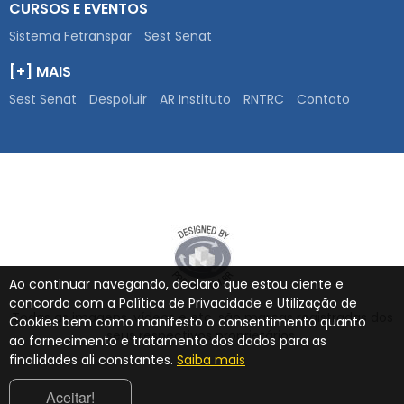
CURSOS E EVENTOS
Sistema Fetranspar
Sest Senat
[+] MAIS
Sest Senat
Despoluir
AR Instituto
RNTRC
Contato
Ao continuar navegando, declaro que estou ciente e
concordo com a Política de Privacidade e Utilização de
Todas as imagens, vídeos e etc. são marcas registradas dos
Cookies bem como manifesto o consentimento quanto
seus respectivos proprietários.
ao fornecimento e tratamento dos dados para as
finalidades ali constantes.
Saiba mais
Aceitar!