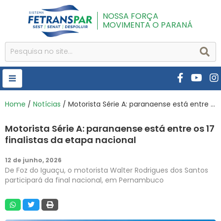
NOSSA FORÇA
MOVIMENTA O PARANÁ
HOME
Home
/
Notícias
/ Motorista Série A: paranaense está entre os 17 finalistas da etapa nacional
FETRANSPAR
Motorista Série A: paranaense está entre os 17
PUBLICAÇÕES
finalistas da etapa nacional
CURSOS E EVENTOS
12 de junho, 2026
De Foz do Iguaçu, o motorista Walter Rodrigues dos Santos
SEST SENAT
participará da final nacional, em Pernambuco
DESPOLUIR
AR INSTITUTO