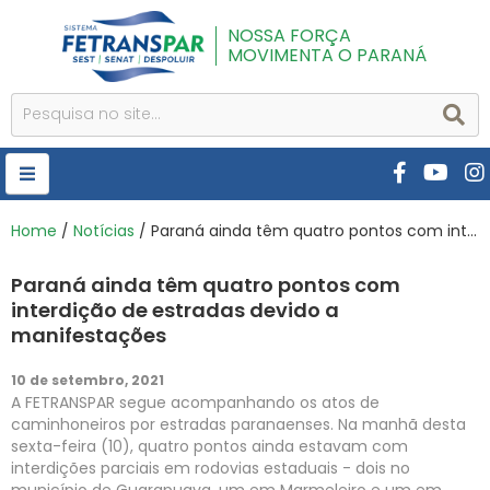
NOSSA FORÇA
MOVIMENTA O PARANÁ
HOME
Home
/
Notícias
/ Paraná ainda têm quatro pontos com interdição de estradas devido a manifestações
FETRANSPAR
Paraná ainda têm quatro pontos com
PUBLICAÇÕES
interdição de estradas devido a
manifestações
CURSOS E EVENTOS
10 de setembro, 2021
SEST SENAT
A FETRANSPAR segue acompanhando os atos de
caminhoneiros por estradas paranaenses. Na manhã desta
DESPOLUIR
sexta-feira (10), quatro pontos ainda estavam com
interdições parciais em rodovias estaduais - dois no
AR INSTITUTO
município de Guarapuava, um em Marmeleiro e um em