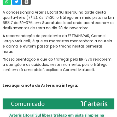
RNTRC
A concessionária Arteris Litoral Sul liberou na tarde desta
CONTATO
quarta-feira (7/12), às 17h30, o tráfego em meia pista no km
668,7 da BR-376, em Guaratuba, local onde aconteceram os
deslizamentos de terra no dia 28 de novembro.
A recomendação do presidente da FETRANSPAR, Coronel
Sérgio Malucelli, é que os motoristas mantenham a cautela
e calma, e evitem passar pelo trecho nestas primeiras
horas.
“Nossa orientação é que ao trafegar pela BR-376 redobrem
a atenção e os cuidados, neste momento, pois o tráfego
será em só uma pista”, explica o Coronel Malucelli.
Leia aqui a nota da Arteris na íntegra: