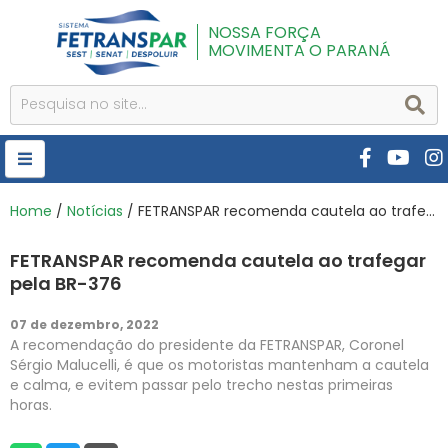
NOSSA FORÇA
MOVIMENTA O PARANÁ
HOME
Home
/
Notícias
/ FETRANSPAR recomenda cautela ao trafegar pela BR-376
FETRANSPAR
FETRANSPAR recomenda cautela ao trafegar
PUBLICAÇÕES
pela BR-376
CURSOS E EVENTOS
07 de dezembro, 2022
A recomendação do presidente da FETRANSPAR, Coronel
SEST SENAT
Sérgio Malucelli, é que os motoristas mantenham a cautela
e calma, e evitem passar pelo trecho nestas primeiras
DESPOLUIR
horas.
AR INSTITUTO