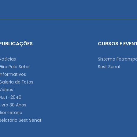
PUBLICAÇÕES
CURSOS E EVEN
Notícias
Sistema Fetransp
Giro Pelo Setor
Sest Senat
Informativos
Galeria de Fotos
Vídeos
PELT-2040
Livro 30 Anos
Biometano
Relatório Sest Senat