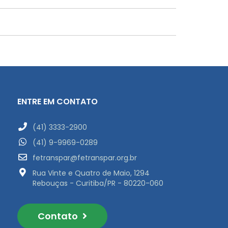
ENTRE EM CONTATO
(41) 3333-2900
(41) 9-9969-0289
fetranspar@fetranspar.org.br
Rua Vinte e Quatro de Maio, 1294
Rebouças - Curitiba/PR - 80220-060
Contato