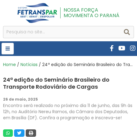
NOSSA FORÇA
MOVIMENTA O PARANÁ
HOME
Home
/
Notícias
/ 24ª edição do Seminário Brasileiro do Transporte Rodoviário de Cargas
FETRANSPAR
24ª edição do Seminário Brasileiro do
PUBLICAÇÕES
Transporte Rodoviário de Cargas
CURSOS E EVENTOS
26 de maio, 2025
Encontro será realizado no próximo dia 11 de junho, das 9h às
SEST SENAT
12h, no Auditório Nereu Ramos, da Câmara dos Deputados,
em Brasília (DF). Confira a programação e inscreva-se!
DESPOLUIR
AR INSTITUTO