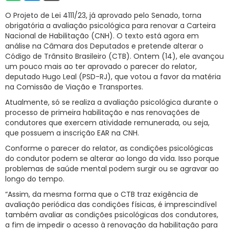
RNTRC
O Projeto de Lei 4111/23, já aprovado pelo Senado, torna
obrigatória a avaliação psicológica para renovar a Carteira
CONTATO
Nacional de Habilitação (CNH). O texto está agora em
análise na Câmara dos Deputados e pretende alterar o
Código de Trânsito Brasileiro (CTB). Ontem (14), ele avançou
um pouco mais ao ter aprovado o parecer do relator,
deputado Hugo Leal (PSD-RJ), que votou a favor da matéria
na Comissão de Viação e Transportes.
Atualmente, só se realiza a avaliação psicológica durante o
processo de primeira habilitação e nas renovações de
condutores que exercem atividade remunerada, ou seja,
que possuem a inscrição EAR na CNH.
Conforme o parecer do relator, as condições psicológicas
do condutor podem se alterar ao longo da vida. Isso porque
problemas de saúde mental podem surgir ou se agravar ao
longo do tempo.
“Assim, da mesma forma que o CTB traz exigência de
avaliação periódica das condições físicas, é imprescindível
também avaliar as condições psicológicas dos condutores,
a fim de impedir o acesso à renovação da habilitação para