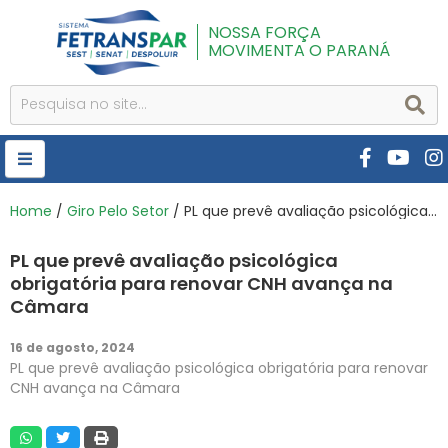
NOSSA FORÇA
MOVIMENTA O PARANÁ
HOME
Home
/
Giro Pelo Setor
/ PL que prevê avaliação psicológica obrigatória para renovar CNH avança na Câmara
FETRANSPAR
PL que prevê avaliação psicológica
PUBLICAÇÕES
obrigatória para renovar CNH avança na
Câmara
CURSOS E EVENTOS
16 de agosto, 2024
SEST SENAT
PL que prevê avaliação psicológica obrigatória para renovar
CNH avança na Câmara
DESPOLUIR
AR INSTITUTO