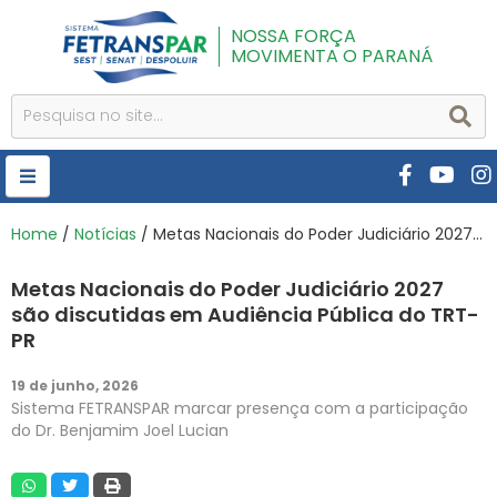
NOSSA FORÇA
MOVIMENTA O PARANÁ
HOME
Home
/
Notícias
/ Metas Nacionais do Poder Judiciário 2027 são discutidas em Audiência Pública do TRT-PR
FETRANSPAR
Metas Nacionais do Poder Judiciário 2027
PUBLICAÇÕES
são discutidas em Audiência Pública do TRT-
PR
CURSOS E EVENTOS
19 de junho, 2026
SEST SENAT
Sistema FETRANSPAR marcar presença com a participação
do Dr. Benjamim Joel Lucian
DESPOLUIR
AR INSTITUTO