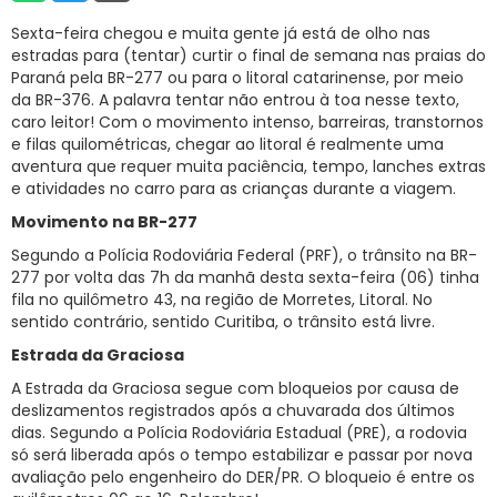
RNTRC
Sexta-feira chegou e muita gente já está de olho nas
estradas para (tentar) curtir o final de semana nas praias do
CONTATO
Paraná pela BR-277 ou para o litoral catarinense, por meio
da BR-376. A palavra tentar não entrou à toa nesse texto,
caro leitor! Com o movimento intenso, barreiras, transtornos
e filas quilométricas, chegar ao litoral é realmente uma
aventura que requer muita paciência, tempo, lanches extras
e atividades no carro para as crianças durante a viagem.
Movimento na BR-277
Segundo a Polícia Rodoviária Federal (PRF), o trânsito na BR-
277 por volta das 7h da manhã desta sexta-feira (06) tinha
fila no quilômetro 43, na região de Morretes, Litoral. No
sentido contrário, sentido Curitiba, o trânsito está livre.
Estrada da Graciosa
A Estrada da Graciosa segue com bloqueios por causa de
deslizamentos registrados após a chuvarada dos últimos
dias. Segundo a Polícia Rodoviária Estadual (PRE), a rodovia
só será liberada após o tempo estabilizar e passar por nova
avaliação pelo engenheiro do DER/PR. O bloqueio é entre os