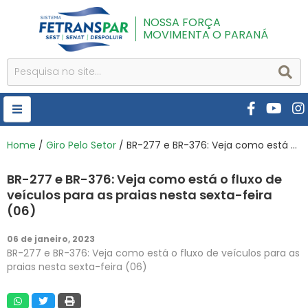
NOSSA FORÇA
MOVIMENTA O PARANÁ
HOME
Home
/
Giro Pelo Setor
/ BR-277 e BR-376: Veja como está o fluxo de veículos para as praias nesta sexta-feira (06)
FETRANSPAR
BR-277 e BR-376: Veja como está o fluxo de
PUBLICAÇÕES
veículos para as praias nesta sexta-feira
(06)
CURSOS E EVENTOS
06 de janeiro, 2023
SEST SENAT
BR-277 e BR-376: Veja como está o fluxo de veículos para as
praias nesta sexta-feira (06)
DESPOLUIR
AR INSTITUTO