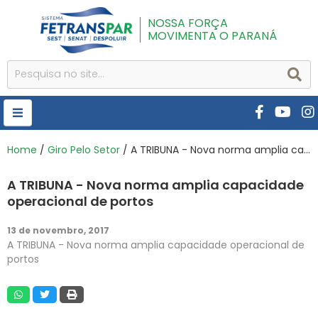
NOSSA FORÇA
MOVIMENTA O PARANÁ
HOME
Home
/
Giro Pelo Setor
/ A TRIBUNA - Nova norma amplia capacidade operacional de portos
FETRANSPAR
A TRIBUNA - Nova norma amplia capacidade
PUBLICAÇÕES
operacional de portos
CURSOS E EVENTOS
13 de novembro, 2017
A TRIBUNA - Nova norma amplia capacidade operacional de
SEST SENAT
portos
DESPOLUIR
AR INSTITUTO