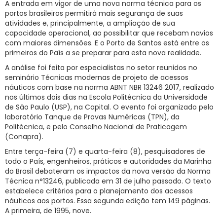
A entrada em vigor de uma nova norma técnica para os
portos brasileiros permitirá mais segurança de suas
RNTRC
atividades e, principalmente, a ampliação de sua
CONTATO
capacidade operacional, ao possibilitar que recebam navios
com maiores dimensões. E o Porto de Santos está entre os
primeiros do País a se preparar para esta nova realidade.
A análise foi feita por especialistas no setor reunidos no
seminário Técnicas modernas de projeto de acessos
náuticos com base na norma ABNT NBR 13246 2017, realizado
nos últimos dois dias na Escola Politécnica da Universidade
de São Paulo (USP), na Capital. O evento foi organizado pelo
laboratório Tanque de Provas Numéricas (TPN), da
Politécnica, e pelo Conselho Nacional de Praticagem
(Conapra).
Entre terça-feira (7) e quarta-feira (8), pesquisadores de
todo o País, engenheiros, práticos e autoridades da Marinha
do Brasil debateram os impactos da nova versão da Norma
Técnica n°13246, publicada em 31 de julho passado. O texto
estabelece critérios para o planejamento dos acessos
náuticos aos portos. Essa segunda edição tem 149 páginas.
A primeira, de 1995, nove.