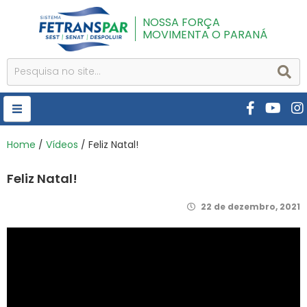
NOSSA FORÇA
MOVIMENTA O PARANÁ
HOME
Home
/
Vídeos
/ Feliz Natal!
FETRANSPAR
Feliz Natal!
PUBLICAÇÕES
22 de dezembro, 2021
CURSOS E EVENTOS
SEST SENAT
DESPOLUIR
AR INSTITUTO