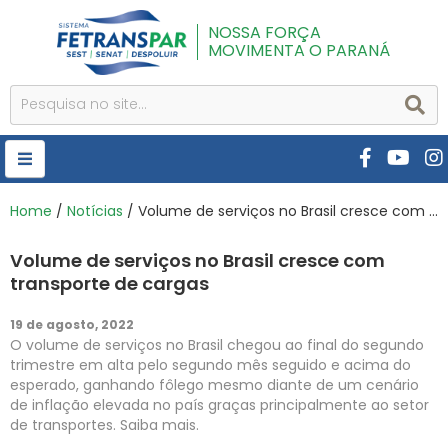
NOSSA FORÇA
MOVIMENTA O PARANÁ
HOME
Home
/
Notícias
/ Volume de serviços no Brasil cresce com transporte de cargas
FETRANSPAR
Volume de serviços no Brasil cresce com
PUBLICAÇÕES
transporte de cargas
CURSOS E EVENTOS
19 de agosto, 2022
O volume de serviços no Brasil chegou ao final do segundo
SEST SENAT
trimestre em alta pelo segundo mês seguido e acima do
esperado, ganhando fôlego mesmo diante de um cenário
DESPOLUIR
de inflação elevada no país graças principalmente ao setor
de transportes. Saiba mais.
AR INSTITUTO