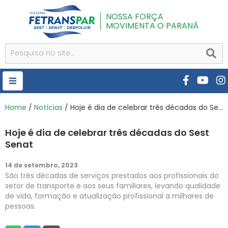
NOSSA FORÇA
MOVIMENTA O PARANÁ
HOME
Home
/
Notícias
/ Hoje é dia de celebrar três décadas do Sest Senat
FETRANSPAR
Hoje é dia de celebrar três décadas do Sest
PUBLICAÇÕES
Senat
CURSOS E EVENTOS
14 de setembro, 2023
São três décadas de serviços prestados aos profissionais do
SEST SENAT
setor de transporte e aos seus familiares, levando qualidade
de vida, formação e atualização profissional a milhares de
DESPOLUIR
pessoas.
AR INSTITUTO