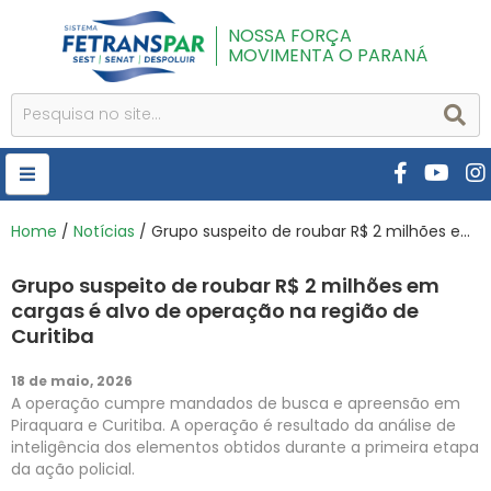
NOSSA FORÇA
MOVIMENTA O PARANÁ
HOME
Home
/
Notícias
/ Grupo suspeito de roubar R$ 2 milhões em cargas é alvo de operação na região de Curitiba
FETRANSPAR
Grupo suspeito de roubar R$ 2 milhões em
PUBLICAÇÕES
cargas é alvo de operação na região de
Curitiba
CURSOS E EVENTOS
18 de maio, 2026
SEST SENAT
A operação cumpre mandados de busca e apreensão em
Piraquara e Curitiba. A operação é resultado da análise de
DESPOLUIR
inteligência dos elementos obtidos durante a primeira etapa
da ação policial.
AR INSTITUTO