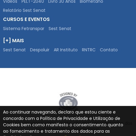
Vídeos
PELT-2040
Livro 30 Anos
Biometano
Relatório Sest Senat
CURSOS E EVENTOS
Sistema Fetranspar
Sest Senat
[+] MAIS
Sest Senat
Despoluir
AR Instituto
RNTRC
Contato
Ao continuar navegando, declaro que estou ciente e
concordo com a Política de Privacidade e Utilização de
Todas as imagens, vídeos e etc. são marcas registradas dos
Cookies bem como manifesto o consentimento quanto
seus respectivos proprietários.
ao fornecimento e tratamento dos dados para as