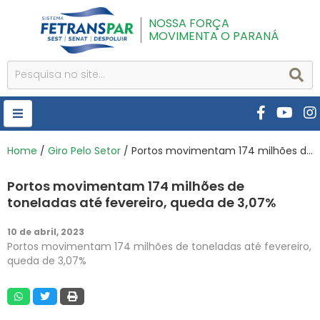
NOSSA FORÇA
MOVIMENTA O PARANÁ
HOME
Home
/
Giro Pelo Setor
/ Portos movimentam 174 milhões de toneladas até fevereiro, queda de 3,07%
FETRANSPAR
Portos movimentam 174 milhões de
PUBLICAÇÕES
toneladas até fevereiro, queda de 3,07%
CURSOS E EVENTOS
10 de abril, 2023
Portos movimentam 174 milhões de toneladas até fevereiro,
SEST SENAT
queda de 3,07%
DESPOLUIR
AR INSTITUTO