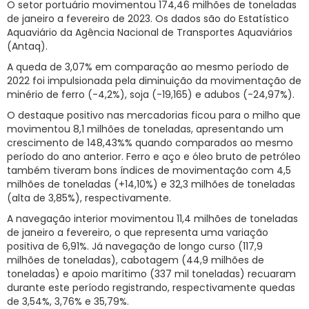
O setor portuário movimentou 174,46 milhões de toneladas
de janeiro a fevereiro de 2023. Os dados são do Estatístico
RNTRC
Aquaviário da Agência Nacional de Transportes Aquaviários
CONTATO
(Antaq).
A queda de 3,07% em comparação ao mesmo período de
2022 foi impulsionada pela diminuição da movimentação de
minério de ferro (-4,2%), soja (-19,165) e adubos (-24,97%).
O destaque positivo nas mercadorias ficou para o milho que
movimentou 8,1 milhões de toneladas, apresentando um
crescimento de 148,43%% quando comparados ao mesmo
período do ano anterior. Ferro e aço e óleo bruto de petróleo
também tiveram bons índices de movimentação com 4,5
milhões de toneladas (+14,10%) e 32,3 milhões de toneladas
(alta de 3,85%), respectivamente.
A navegação interior movimentou 11,4 milhões de toneladas
de janeiro a fevereiro, o que representa uma variação
positiva de 6,91%. Já navegação de longo curso (117,9
milhões de toneladas), cabotagem (44,9 milhões de
toneladas) e apoio marítimo (337 mil toneladas) recuaram
durante este período registrando, respectivamente quedas
de 3,54%, 3,76% e 35,79%.