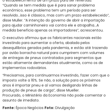
o estabelecimento de um prazo para ser revertida.
“Quando se tem medida que é para sanar problema
econômico, esse problema tem um período para ser
resolvido…isso é clássico, mas com um prazo estabeleceido”,
disse Muller. “A intenção do governo de abrir a importação
para ajudar caminhoneiro vai contra ele e atrapalha…A
medida beneficia apenas os importadores”, acrescentou.
O executivo afirmou que os fabricantes nacionais estão
investindo para aumentar a oferta, abalada pelos
desequilíbrios gerados pela pandemia, e estão até trazendo
por avião borracha natural para cumprirem com volumes
de entregas de pneus contratados para segmentos que
estão altamente demandantes atualmente, como os de
implementos rodoviários.
“Precisamos, para continuarmos investindo, fazer com que o
imposto volte a 16%. Se não, a solução para os próximos
anos é importar pneu e aí vamos desligando linhas de
produção de pneus de carga”, disse Mueller.
Procurado, o Ministério da Economia não pode comentar o
assunto de imediato.
Fonte:
Época Negócios
Foto:
Divulgação