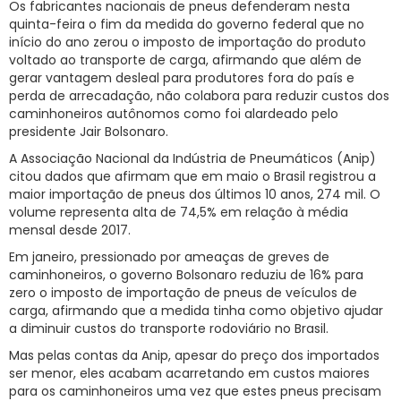
Os fabricantes nacionais de pneus defenderam nesta
quinta-feira o fim da medida do governo federal que no
RNTRC
início do ano zerou o imposto de importação do produto
CONTATO
voltado ao transporte de carga, afirmando que além de
gerar vantagem desleal para produtores fora do país e
perda de arrecadação, não colabora para reduzir custos dos
caminhoneiros autônomos como foi alardeado pelo
presidente Jair Bolsonaro.
A Associação Nacional da Indústria de Pneumáticos (Anip)
citou dados que afirmam que em maio o Brasil registrou a
maior importação de pneus dos últimos 10 anos, 274 mil. O
volume representa alta de 74,5% em relação à média
mensal desde 2017.
Em janeiro, pressionado por ameaças de greves de
caminhoneiros, o governo Bolsonaro reduziu de 16% para
zero o imposto de importação de pneus de veículos de
carga, afirmando que a medida tinha como objetivo ajudar
a diminuir custos do transporte rodoviário no Brasil.
Mas pelas contas da Anip, apesar do preço dos importados
ser menor, eles acabam acarretando em custos maiores
para os caminhoneiros uma vez que estes pneus precisam