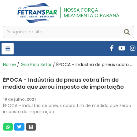
NOSSA FORÇA
MOVIMENTA O PARANÁ
HOME
Home
/
Giro Pelo Setor
/ ÉPOCA - Indústria de pneus cobra fim de medida que zerou imposto de importação
FETRANSPAR
ÉPOCA - Indústria de pneus cobra fim de
PUBLICAÇÕES
medida que zerou imposto de importação
CURSOS E EVENTOS
19 de julho, 2021
ÉPOCA - Indústria de pneus cobra fim de medida que zerou
SEST SENAT
imposto de importação
DESPOLUIR
AR INSTITUTO