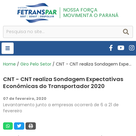
NOSSA FORÇA
MOVIMENTA O PARANÁ
HOME
Home
/
Giro Pelo Setor
/ CNT - CNT realiza Sondagem Expectativas Econômicas do Transportador 2020
FETRANSPAR
CNT - CNT realiza Sondagem Expectativas
PUBLICAÇÕES
Econômicas do Transportador 2020
CURSOS E EVENTOS
07 de fevereiro, 2020
Levantamento junto a empresas ocorrerá de 6 a 21 de
SEST SENAT
fevereiro
DESPOLUIR
AR INSTITUTO