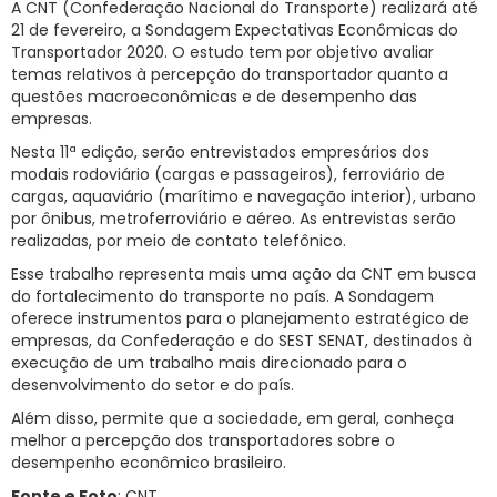
A CNT (Confederação Nacional do Transporte) realizará até
21 de fevereiro, a Sondagem Expectativas Econômicas do
RNTRC
Transportador 2020. O estudo tem por objetivo avaliar
CONTATO
temas relativos à percepção do transportador quanto a
questões macroeconômicas e de desempenho das
empresas.
Nesta 11ª edição, serão entrevistados empresários dos
modais rodoviário (cargas e passageiros), ferroviário de
cargas, aquaviário (marítimo e navegação interior), urbano
por ônibus, metroferroviário e aéreo. As entrevistas serão
realizadas, por meio de contato telefônico.
Esse trabalho representa mais uma ação da CNT em busca
do fortalecimento do transporte no país. A Sondagem
oferece instrumentos para o planejamento estratégico de
empresas, da Confederação e do SEST SENAT, destinados à
execução de um trabalho mais direcionado para o
desenvolvimento do setor e do país.
Além disso, permite que a sociedade, em geral, conheça
melhor a percepção dos transportadores sobre o
desempenho econômico brasileiro.
Fonte e Foto
: CNT