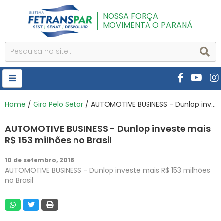
NOSSA FORÇA
MOVIMENTA O PARANÁ
HOME
Home
/
Giro Pelo Setor
/ AUTOMOTIVE BUSINESS - Dunlop investe mais R$ 153 milhões no Brasil
FETRANSPAR
AUTOMOTIVE BUSINESS - Dunlop investe mais
PUBLICAÇÕES
R$ 153 milhões no Brasil
CURSOS E EVENTOS
10 de setembro, 2018
AUTOMOTIVE BUSINESS - Dunlop investe mais R$ 153 milhões
SEST SENAT
no Brasil
DESPOLUIR
AR INSTITUTO