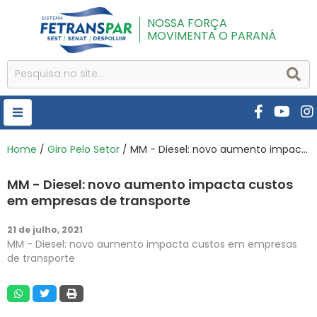
NOSSA FORÇA
MOVIMENTA O PARANÁ
HOME
Home
/
Giro Pelo Setor
/ MM - Diesel: novo aumento impacta custos em empresas de transporte
FETRANSPAR
MM - Diesel: novo aumento impacta custos
PUBLICAÇÕES
em empresas de transporte
CURSOS E EVENTOS
21 de julho, 2021
MM - Diesel: novo aumento impacta custos em empresas
SEST SENAT
de transporte
DESPOLUIR
AR INSTITUTO