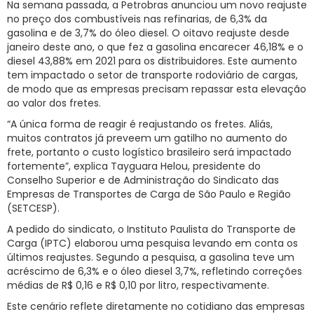
Na semana passada, a Petrobras anunciou um novo reajuste
no preço dos combustíveis nas refinarias, de 6,3% da
RNTRC
gasolina e de 3,7% do óleo diesel. O oitavo reajuste desde
CONTATO
janeiro deste ano, o que fez a gasolina encarecer 46,18% e o
diesel 43,88% em 2021 para os distribuidores. Este aumento
tem impactado o setor de transporte rodoviário de cargas,
de modo que as empresas precisam repassar esta elevação
ao valor dos fretes.
“A única forma de reagir é reajustando os fretes. Aliás,
muitos contratos já preveem um gatilho no aumento do
frete, portanto o custo logístico brasileiro será impactado
fortemente”, explica Tayguara Helou, presidente do
Conselho Superior e de Administração do Sindicato das
Empresas de Transportes de Carga de São Paulo e Região
(SETCESP).
A pedido do sindicato, o Instituto Paulista do Transporte de
Carga (IPTC) elaborou uma pesquisa levando em conta os
últimos reajustes. Segundo a pesquisa, a gasolina teve um
acréscimo de 6,3% e o óleo diesel 3,7%, refletindo correções
médias de R$ 0,16 e R$ 0,10 por litro, respectivamente.
Este cenário reflete diretamente no cotidiano das empresas