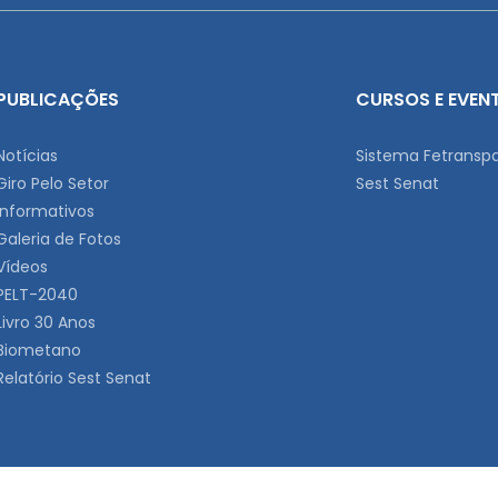
PUBLICAÇÕES
CURSOS E EVEN
Notícias
Sistema Fetransp
Giro Pelo Setor
Sest Senat
Informativos
Galeria de Fotos
Vídeos
PELT-2040
Livro 30 Anos
Biometano
Relatório Sest Senat